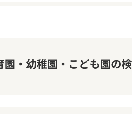
イページ
見学日記
育園・幼稚園・こども園の検
覧履歴
メッセージ
気に入り
おすすめの園