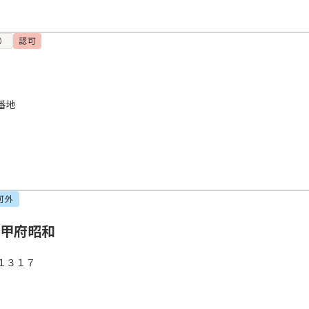
）
認可
番地
可外
 甲府昭和
１３１７