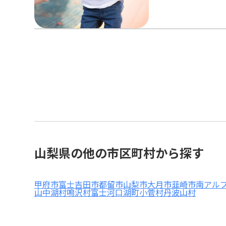
山梨県の他の市区町村から探す
甲府市
富士吉田市
都留市
山梨市
大月市
韮崎市
南アル
山中湖村
鳴沢村
富士河口湖町
小菅村
丹波山村