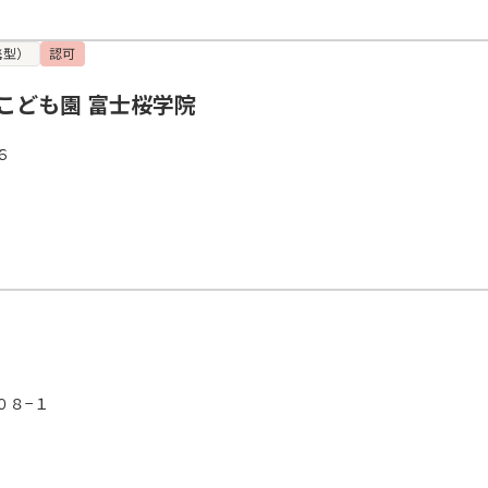
携型）
認可
こども園 富士桜学院
６
０８−１