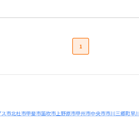
1
プス市
北杜市
甲斐市
笛吹市
上野原市
甲州市
中央市
市川三郷町
早