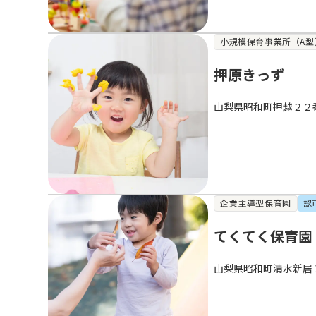
小規模保育事業所（A型
押原きっず
山梨県昭和町押越２２
企業主導型保育園
認
てくてく保育園
山梨県昭和町清水新居