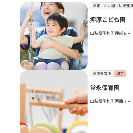
認定こども園（幼保連
押原こども園
山梨県昭和町押越８４
認可保育所
認可
常永保育園
山梨県昭和町河西７４