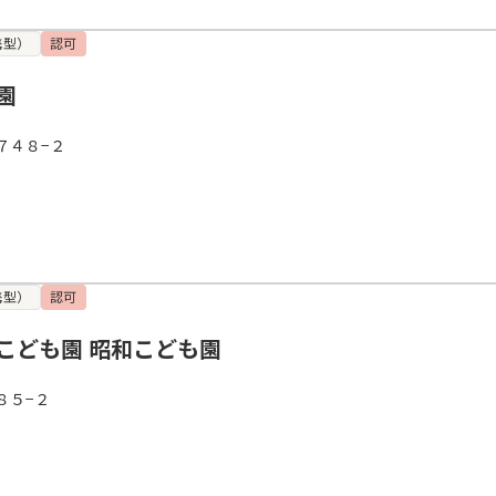
携型）
認可
園
７４８−２
携型）
認可
こども園 昭和こども園
８５−２