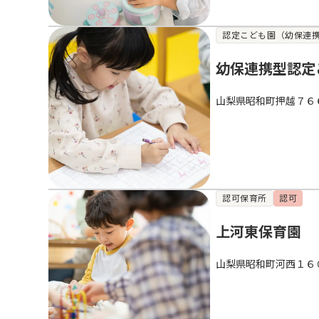
認定こども園（幼保連
幼保連携型認定
山梨県昭和町押越７６
認可保育所
認可
上河東保育園
山梨県昭和町河西１６