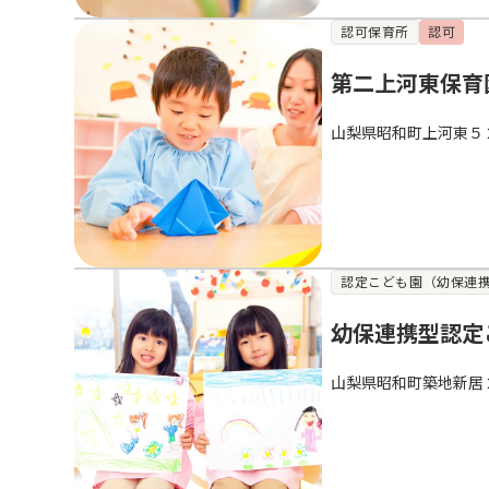
認可保育所
認可
第二上河東保育
山梨県昭和町上河東５
認定こども園（幼保連
幼保連携型認定
山梨県昭和町築地新居