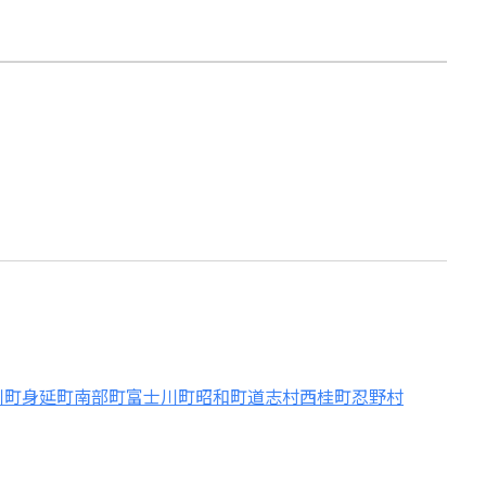
川町
身延町
南部町
富士川町
昭和町
道志村
西桂町
忍野村