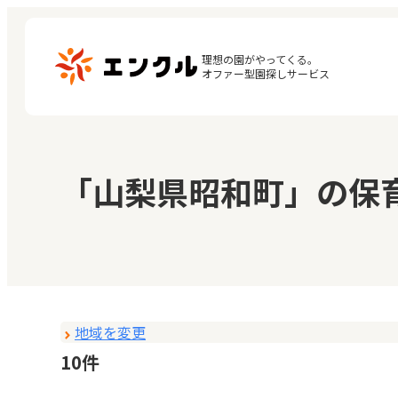
理想の園がやってくる。

オファー型園探しサービス
マ
保育園・幼稚園を探す
「山梨県昭和町」の保
閲
地図から探す
お
地域から探す
地域を変更
10件