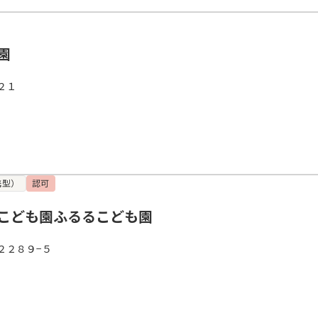
園
２１
携型）
認可
こども園ふるるこども園
２２８９−５