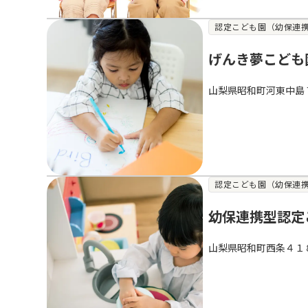
認定こども園（幼保連
げんき夢こども
山梨県昭和町河東中島
認定こども園（幼保連
幼保連携型認定
山梨県昭和町西条４１