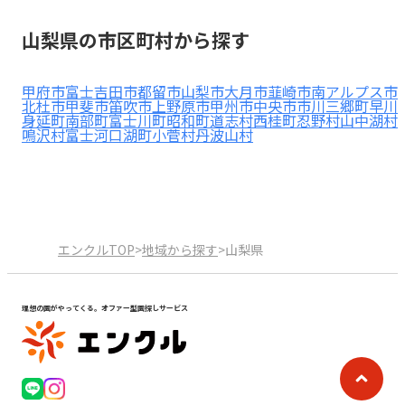
見学日記
山梨県の市区町村から探す
メッセージ
甲府市
富士吉田市
都留市
山梨市
大月市
韮崎市
南アルプス市
北杜市
甲斐市
笛吹市
上野原市
甲州市
中央市
市川三郷町
早川
身延町
南部町
富士川町
昭和町
道志村
西桂町
忍野村
山中湖村
鳴沢村
富士河口湖町
小菅村
丹波山村
おすすめの園
エンクルの特徴と活用方法
コラム
お知らせ
エンクルTOP
>
地域から探す
>
山梨県
理想の園がやってくる。オファー型園探しサービス