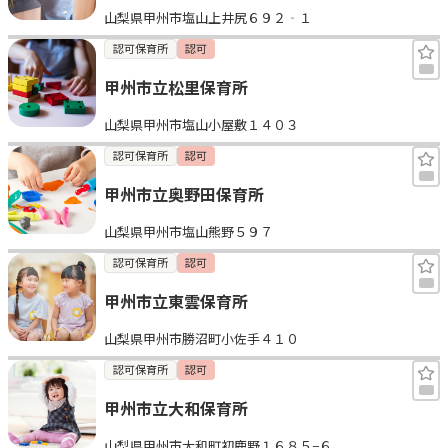
山梨県甲州市塩山上井尻６９２‐１
見学日記
認可保育所
認可
甲州市立松里保育所
メッセージ
山梨県甲州市塩山小屋敷１４０３
おすすめの園
認可保育所
認可
甲州市立奥野田保育所
エンクルの特徴と活用方法
コラム
山梨県甲州市塩山熊野５９７
お知らせ
認可保育所
認可
甲州市立東雲保育所
山梨県甲州市勝沼町小佐手４１０
認可保育所
認可
甲州市立大和保育所
山梨県甲州市大和町初鹿野１６８５−６