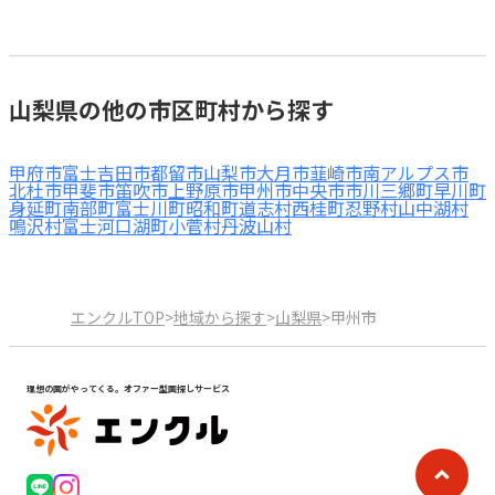
山梨県の他の市区町村から探す
甲府市
富士吉田市
都留市
山梨市
大月市
韮崎市
南アルプス市
北杜市
甲斐市
笛吹市
上野原市
甲州市
中央市
市川三郷町
早川町
身延町
南部町
富士川町
昭和町
道志村
西桂町
忍野村
山中湖村
鳴沢村
富士河口湖町
小菅村
丹波山村
エンクルTOP
>
地域から探す
>
山梨県
>
甲州市
理想の園がやってくる。オファー型園探しサービス