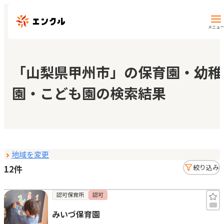
メニュー
保育園・幼稚園を探す
「山梨県甲州市」の保育園・幼稚
園・こども園の検索結果
地図から探す
地域から探す
地域を変更
マイページ
12件
絞り込み
閲覧履歴
認可保育所
認可
みいづ保育園
お気に入り