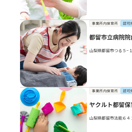
事業所内保育所
認可
都留市立病院院
山梨県都留市つる５−１
事業所内保育所
認可
ヤクルト都留保
山梨県都留市法能６４