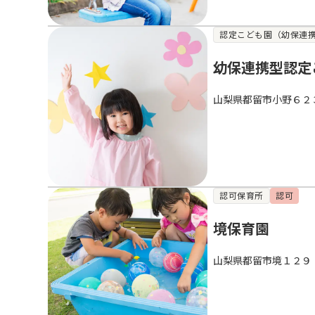
認定こども園（幼保連
幼保連携型認定
山梨県都留市小野６２
認可保育所
認可
境保育園
山梨県都留市境１２９