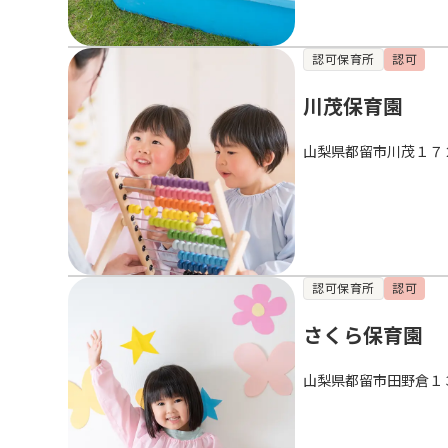
認可保育所
認可
川茂保育園
山梨県都留市川茂１７
認可保育所
認可
さくら保育園
山梨県都留市田野倉１