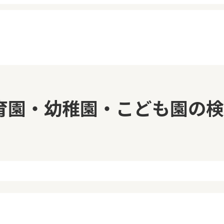
イページ
見学日記
育園・幼稚園・こども園の検
覧履歴
メッセージ
気に入り
おすすめの園