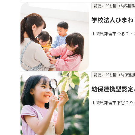
認定こども園（幼稚園
学校法人ひまわ
山梨県都留市つる２‐
認定こども園（幼保連
幼保連携型認定
山梨県都留市下谷２９