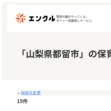
理想の園がやってくる。

オファー型園探しサービス
マ
保育園・幼稚園を探す
「山梨県都留市」の保
閲
地図から探す
お
地域から探す
地域を変更
15件