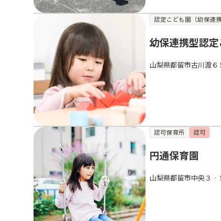
認定こども園（幼保連
幼保連携型認定
山梨県都留市古川渡６
認可保育所
認可
円通保育園
山梨県都留市中央３‐