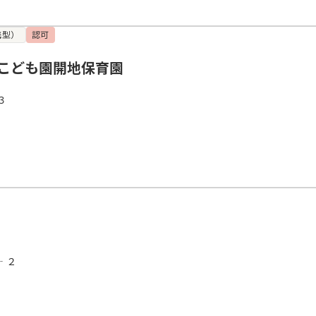
携型）
認可
こども園開地保育園
３
‐２