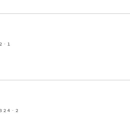
２‐１
３２４‐２