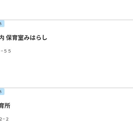
外
内 保育室みはらし
−５５
外
育所
２−２