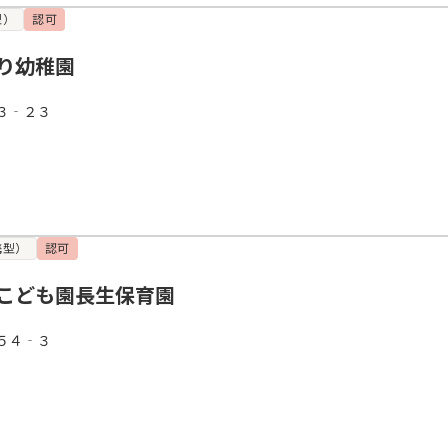
型）
認可
り幼稚園
３‐２３
携型）
認可
こども園長生保育園
５４‐３