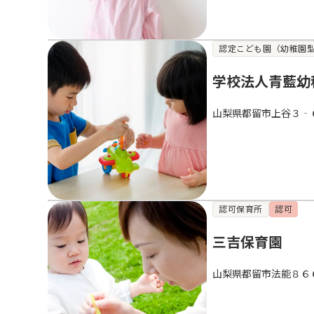
認定こども園（幼稚園
学校法人青藍幼
山梨県都留市上谷３‐
認可保育所
認可
三吉保育園
山梨県都留市法能８６