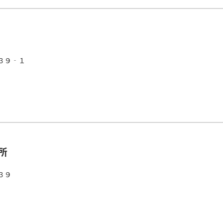
３９‐１
所
３９