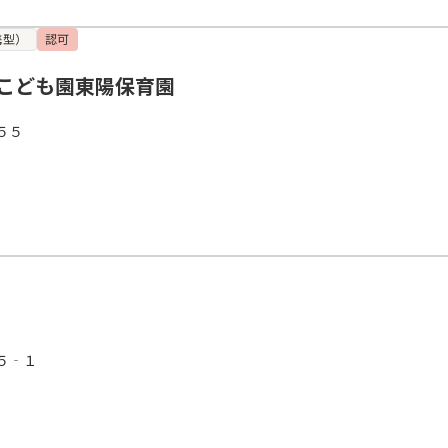
携型）
認可
こども園東陽保育園
５５
５‐１