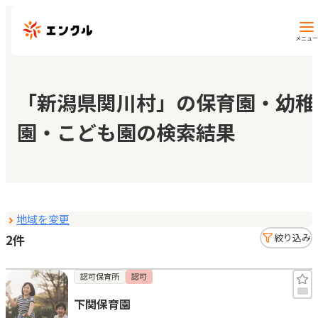
メニュー
保育園・幼稚園を探す
「新潟県関川村」の保育園・幼稚
園・こども園の検索結果
地図から探す
地域から探す
地域を変更
マイページ
2件
絞り込み
閲覧履歴
認可保育所
認可
下関保育園
お気に入り