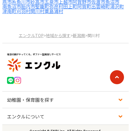
燕市
糸魚川市
妙高市
五泉市
上越市
阿賀野市
佐渡市
魚沼市
南魚沼市
胎内市
聖籠町
弥彦村
田上町
阿賀町
出雲崎町
湯沢町
津南町
刈羽村
関川村
粟島浦村
エンクルTOP
>
地域から探す
>
新潟県
>
関川村
理想の園がやってくる。オファー型園探しサービス
幼稚園・保育園を探す
エンクルについて
地図から探す