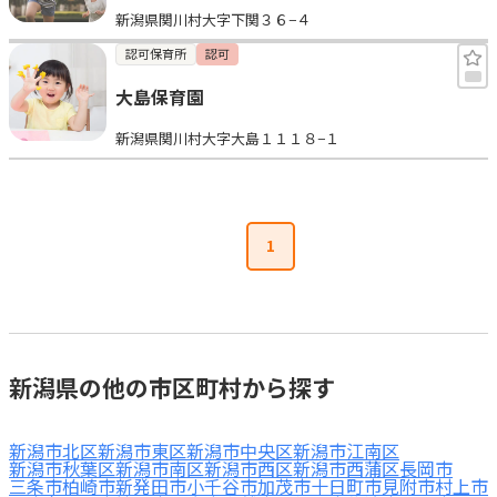
新潟県関川村大字下関３６−４
見学日記
認可保育所
認可
大島保育園
メッセージ
新潟県関川村大字大島１１１８−１
おすすめの園
エンクルの特徴と活用方法
1
コラム
お知らせ
新潟県の他の市区町村から探す
新潟市北区
新潟市東区
新潟市中央区
新潟市江南区
新潟市秋葉区
新潟市南区
新潟市西区
新潟市西蒲区
長岡市
三条市
柏崎市
新発田市
小千谷市
加茂市
十日町市
見附市
村上市