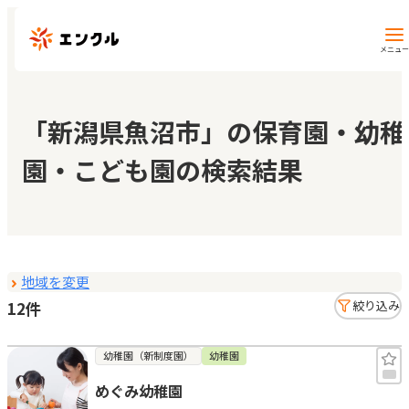
メニュー
保育園・幼稚園を探す
「新潟県魚沼市」の保育園・幼稚
園・こども園の検索結果
地図から探す
地域から探す
地域を変更
マイページ
12件
絞り込み
閲覧履歴
幼稚園（新制度園）
幼稚園
めぐみ幼稚園
お気に入り