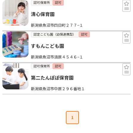
認可保育所
認可
清心保育園
新潟県魚沼市四日町２７７−１
認定こども園（幼保連携型）
認可
すもんこども園
新潟県魚沼市須原４５４６−１
認可保育所
認可
第二たんぽぽ保育園
新潟県魚沼市中原２９６番地１
1