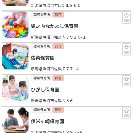
新潟県魚沼市井口新田３６０
見学日記
認可保育所
認可
堀之内なかよし保育園
メッセージ
新潟県魚沼市堀之内３９１０-１
おすすめの園
認可保育所
認可
佐梨保育園
エンクルの特徴と活用方法
コラム
新潟県魚沼市佐梨７７７−４
お知らせ
認可保育所
認可
ひがし保育園
新潟県魚沼市佐梨３５６
認可保育所
認可
伊米ヶ崎保育園
新潟県魚沼市虫野１８９７−８