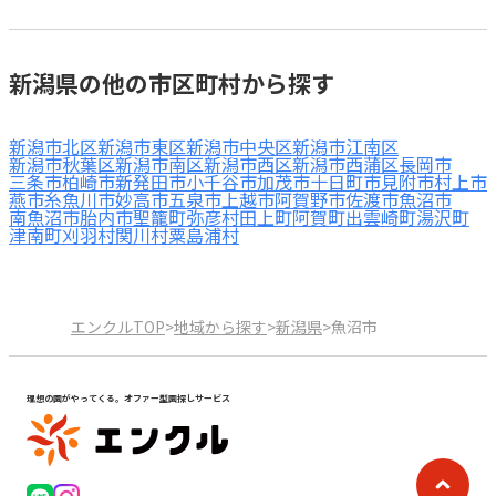
新潟県の他の市区町村から探す
新潟市北区
新潟市東区
新潟市中央区
新潟市江南区
新潟市秋葉区
新潟市南区
新潟市西区
新潟市西蒲区
長岡市
三条市
柏崎市
新発田市
小千谷市
加茂市
十日町市
見附市
村上市
燕市
糸魚川市
妙高市
五泉市
上越市
阿賀野市
佐渡市
魚沼市
南魚沼市
胎内市
聖籠町
弥彦村
田上町
阿賀町
出雲崎町
湯沢町
津南町
刈羽村
関川村
粟島浦村
エンクルTOP
>
地域から探す
>
新潟県
>
魚沼市
理想の園がやってくる。オファー型園探しサービス