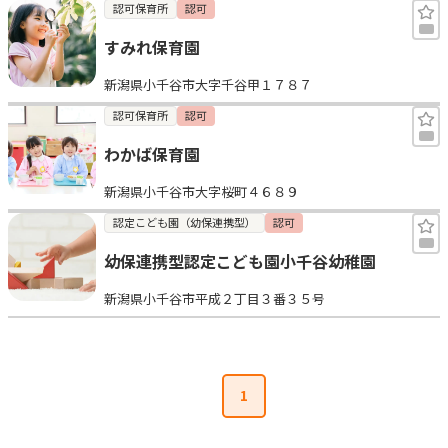
認可保育所
認可
すみれ保育園
新潟県小千谷市大字千谷甲１７８７
認可保育所
認可
わかば保育園
新潟県小千谷市大字桜町４６８９
認定こども園（幼保連携型）
認可
幼保連携型認定こども園小千谷幼稚園
新潟県小千谷市平成２丁目３番３５号
1