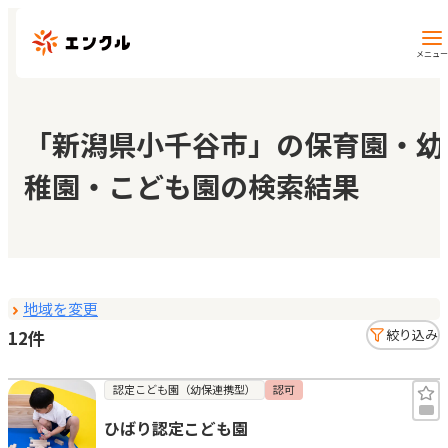
メニュー
保育園・幼稚園を探す
「新潟県小千谷市」の保育園・幼
稚園・こども園の検索結果
地図から探す
地域から探す
地域を変更
マイページ
12件
絞り込み
閲覧履歴
認定こども園（幼保連携型）
認可
ひばり認定こども園
お気に入り