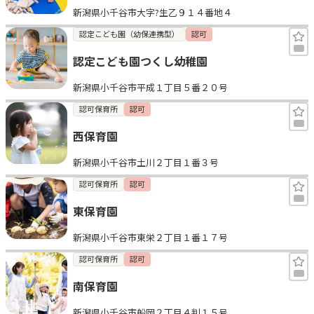
新潟県小千谷市大字?生乙９１４番地４
見学日記
認定こども園（幼保連携型）
認可
認定こども園つくし幼稚園
メッセージ
新潟県小千谷市平成１丁目５番２０号
おすすめの園
認可保育所
認可
西保育園
エンクルの特徴と活用方法
コラム
新潟県小千谷市土川２丁目１番３号
お知らせ
認可保育所
認可
東保育園
新潟県小千谷市東栄２丁目１番１７号
認可保育所
認可
南保育園
新潟県小千谷市船岡２丁目４判１５号