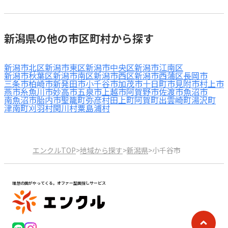
新潟県の他の市区町村から探す
新潟市北区
新潟市東区
新潟市中央区
新潟市江南区
新潟市秋葉区
新潟市南区
新潟市西区
新潟市西蒲区
長岡市
三条市
柏崎市
新発田市
小千谷市
加茂市
十日町市
見附市
村上市
燕市
糸魚川市
妙高市
五泉市
上越市
阿賀野市
佐渡市
魚沼市
南魚沼市
胎内市
聖籠町
弥彦村
田上町
阿賀町
出雲崎町
湯沢町
津南町
刈羽村
関川村
粟島浦村
エンクルTOP
>
地域から探す
>
新潟県
>
小千谷市
理想の園がやってくる。オファー型園探しサービス