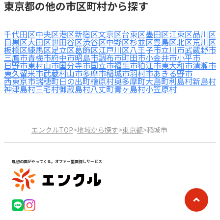
東京都の他の市区町村から探す
千代田区
中央区
港区
新宿区
文京区
台東区
墨田区
江東区
品川区
目黒区
大田区
世田谷区
渋谷区
中野区
杉並区
豊島区
北区
荒川区
板橋区
練馬区
足立区
葛飾区
江戸川区
八王子市
立川市
武蔵野市
三鷹市
青梅市
府中市
昭島市
調布市
町田市
小金井市
小平市
日野市
東村山市
国分寺市
国立市
福生市
狛江市
東大和市
清瀬市
東久留米市
武蔵村山市
多摩市
稲城市
羽村市
あきる野市
西東京市
瑞穂町
日の出町
檜原村
奥多摩町
大島町
利島村
新島村
神津島村
三宅村
御蔵島村
八丈町
青ヶ島村
小笠原村
エンクルTOP
>
地域から探す
>
東京都
>
稲城市
理想の園がやってくる。オファー型園探しサービス