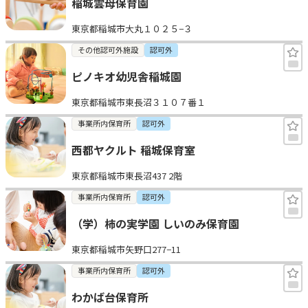
稲城雲母保育園
東京都稲城市大丸１０２５−３
その他認可外施設
認可外
ピノキオ幼児舎稲城園
東京都稲城市東長沼３１０７番１
事業所内保育所
認可外
西都ヤクルト 稲城保育室
東京都稲城市東長沼437 2階
事業所内保育所
認可外
（学）柿の実学園 しいのみ保育園
東京都稲城市矢野口277−11
事業所内保育所
認可外
わかば台保育所