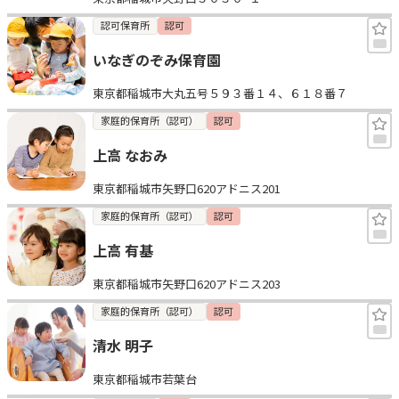
認可保育所
認可
いなぎのぞみ保育園
東京都稲城市大丸五号５９３番１４、６１８番７
家庭的保育所（認可）
認可
上高 なおみ
東京都稲城市矢野口620アドニス201
家庭的保育所（認可）
認可
上高 有基
東京都稲城市矢野口620アドニス203
家庭的保育所（認可）
認可
清水 明子
東京都稲城市若葉台