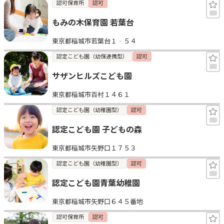
認可保育所
認可
もみの木保育園 若葉台
東京都稲城市若葉台１‐５４
認定こども園（幼保連携型）
認可
サザンヒルズこども園
東京都稲城市百村１４６１
認定こども園（幼稚園型）
認可
認定こども園 子どもの森
東京都稲城市矢野口１７５３
認定こども園（幼稚園型）
認可
認定こども園青葉幼稚園
東京都稲城市矢野口６４５番地
認可保育所
認可