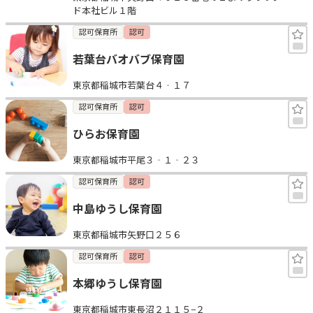
ド本社ビル１階
認可保育所
認可
若葉台バオバブ保育園
東京都稲城市若葉台４‐１７
認可保育所
認可
ひらお保育園
東京都稲城市平尾３‐１‐２３
認可保育所
認可
中島ゆうし保育園
東京都稲城市矢野口２５６
認可保育所
認可
本郷ゆうし保育園
東京都稲城市東長沼２１１５−２