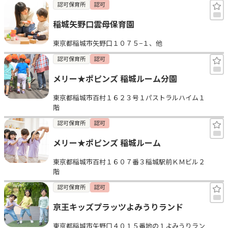
認可保育所
認可
稲城矢野口雲母保育園
東京都稲城市矢野口１０７５−１、他
認可保育所
認可
メリー★ポピンズ 稲城ルーム分園
東京都稲城市百村１６２３号１パストラルハイム１
階
認可保育所
認可
メリー★ポピンズ 稲城ルーム
東京都稲城市百村１６０７番３稲城駅前ＫＭビル２
階
認可保育所
認可
京王キッズプラッツよみうりランド
東京都稲城市矢野口４０１５番地の１よみうりラン