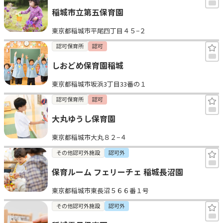
稲城市立第五保育園
東京都稲城市平尾四丁目４５−２
認可保育所
認可
しおどめ保育園稲城
東京都稲城市坂浜3丁目33番の１
認可保育所
認可
大丸ゆうし保育園
東京都稲城市大丸８２−４
その他認可外施設
認可外
保育ルーム フェリーチェ 稲城長沼園
東京都稲城市東長沼５６６番１号
その他認可外施設
認可外