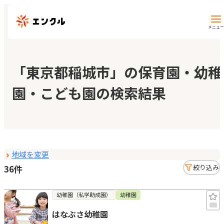
メニュー
保育園・幼稚園を探す
「東京都稲城市」の保育園・幼稚
園・こども園の検索結果
地図から探す
地域から探す
地域を変更
マイページ
36件
絞り込み
閲覧履歴
幼稚園（私学助成園）
幼稚園
はなぶさ幼稚園
お気に入り