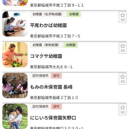
東京都稲城市平尾２丁目９−１１
見学日記
幼稚園（私学助成園）
幼稚園
平尾わかば幼稚園
メッセージ
東京都稲城市平尾３丁目７−５
おすすめの園
幼稚園（新制度園）
幼稚園
コマクサ幼稚園
エンクルの特徴と活用方法
コラム
東京都稲城市大丸６８−１
お知らせ
認可保育所
認可
もみの木保育園 長峰
東京都稲城市長峰２丁目１０
認可保育所
認可
にじいろ保育園矢野口
東京都稲城市矢野口３０３０−１