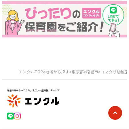
エンクルTOP
>
地域から探す
>
東京都
>
稲城市
>
コマクサ幼稚園
理想の園がやってくる。オファー型園探しサービス