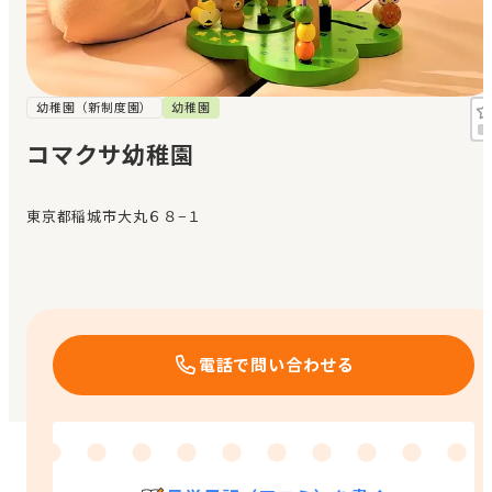
見学日記
メッセージ
幼稚園（新制度園）
幼稚園
コマクサ幼稚園
おすすめの園
東京都稲城市大丸６８−１
エンクルの特徴と活用方法
コラム
お知らせ
電話で問い合わせる