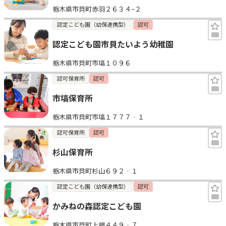
栃木県市貝町赤羽２６３４−２
見学日記
認定こども園（幼保連携型）
認可
認定こども園市貝たいよう幼稚園
メッセージ
栃木県市貝町市塙１０９６
おすすめの園
認可保育所
認可
市塙保育所
エンクルの特徴と活用方法
コラム
栃木県市貝町市塙１７７７‐１
お知らせ
認可保育所
認可
杉山保育所
栃木県市貝町杉山６９２‐１
認定こども園（幼保連携型）
認可
かみねの森認定こども園
栃木県市貝町上根４４９‐７