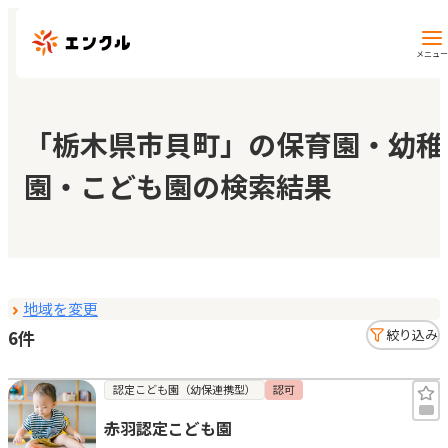
メニュー
保育園・幼稚園を探す
「栃木県市貝町」の保育園・幼稚
園・こども園の検索結果
地図から探す
地域から探す
地域を変更
マイページ
6件
絞り込み
閲覧履歴
認定こども園（幼保連携型）
認可
赤羽認定こども園
お気に入り