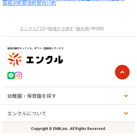
高根沢町
那須町
那珂川町
エンクルTOP
>
地域から探す
>
栃木県
>
市貝町
理想の園がやってくる。オファー型園探しサービス
幼稚園・保育園を探す
エンクルについて
地図から探す
Copyright © ENBI,inc. All Rights Reserved.
地域から探す
利用規約