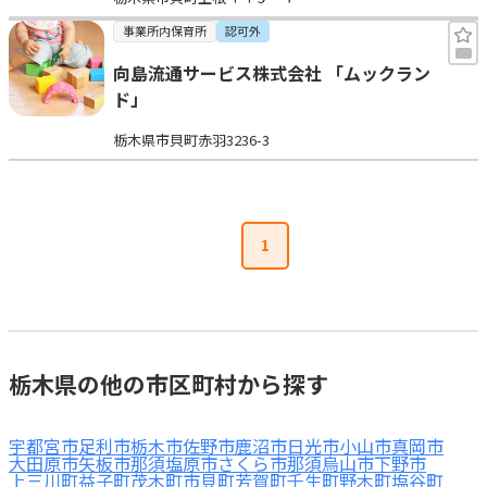
事業所内保育所
認可外
向島流通サービス株式会社 「ムックラン
ド」
栃木県市貝町赤羽3236-3
1
栃木県の他の市区町村から探す
宇都宮市
足利市
栃木市
佐野市
鹿沼市
日光市
小山市
真岡市
大田原市
矢板市
那須塩原市
さくら市
那須烏山市
下野市
上三川町
益子町
茂木町
市貝町
芳賀町
壬生町
野木町
塩谷町