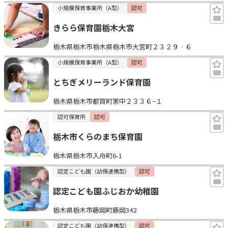
小規模保育事業所（A型）
認可
きらら保育園栃木大宮
栃木県栃木市栃木県栃木市大宮町２３２９‐６
小規模保育事業所（A型）
認可
とちぎメリーランド保育園
栃木県栃木市都賀町家中２３３６−１
認可保育所
認可
栃木市くらのまち保育園
栃木県栃木市入舟町6-1
認定こども園（幼保連携型）
認可
認定こども園ふじおか幼稚園
栃木県栃木市藤岡町藤岡342
認定こども園（幼保連携型）
認可