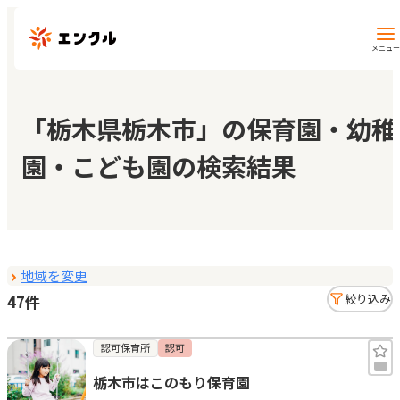
メニュー
保育園・幼稚園を探す
「栃木県栃木市」の保育園・幼稚
園・こども園の検索結果
地図から探す
地域から探す
地域を変更
マイページ
47件
絞り込み
閲覧履歴
認可保育所
認可
栃木市はこのもり保育園
お気に入り