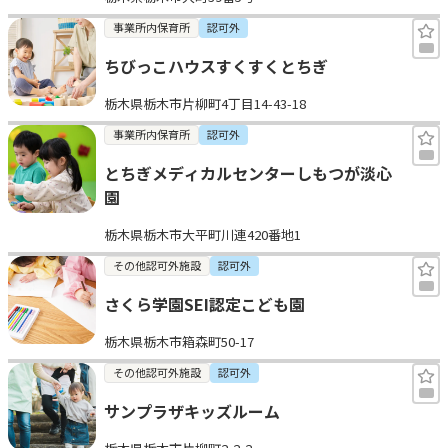
事業所内保育所
認可外
ちびっこハウスすくすくとちぎ
栃木県栃木市片柳町4丁目14-43-18
事業所内保育所
認可外
とちぎメディカルセンターしもつが淡心
園
栃木県栃木市大平町川連420番地1
その他認可外施設
認可外
さくら学園SEI認定こども園
栃木県栃木市箱森町50-17
その他認可外施設
認可外
サンプラザキッズルーム