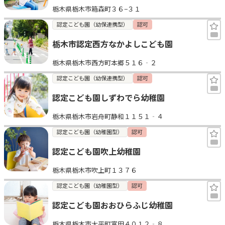
栃木県栃木市箱森町３６−３１
見学日記
認定こども園（幼保連携型）
認可
栃木市認定西方なかよしこども園
メッセージ
栃木県栃木市西方町本郷５１６‐２
おすすめの園
認定こども園（幼保連携型）
認可
認定こども園しずわでら幼稚園
エンクルの特徴と活用方法
コラム
栃木県栃木市岩舟町静和１１５１‐４
お知らせ
認定こども園（幼稚園型）
認可
認定こども園吹上幼稚園
栃木県栃木市吹上町１３７６
認定こども園（幼稚園型）
認可
認定こども園おおひらふじ幼稚園
栃木県栃木市大平町富田４０１２‐８