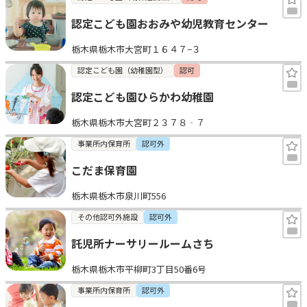
認定こども園おおみや幼児教育センター
栃木県栃木市大宮町１６４７−３
認定こども園（幼稚園型）
認可
認定こども園ひらかわ幼稚園
栃木県栃木市大宮町２３７８‐７
事業所内保育所
認可外
こだま保育園
栃木県栃木市泉川町556
その他認可外施設
認可外
託児所ナーサリールームさち
栃木県栃木市平柳町3丁目50番6号
事業所内保育所
認可外