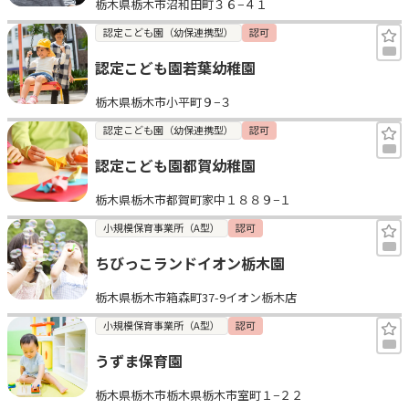
栃木県栃木市沼和田町３６−４１
認定こども園（幼保連携型）
認可
認定こども園若葉幼稚園
栃木県栃木市小平町９−３
認定こども園（幼保連携型）
認可
認定こども園都賀幼稚園
栃木県栃木市都賀町家中１８８９−１
小規模保育事業所（A型）
認可
ちびっこランドイオン栃木園
栃木県栃木市箱森町37-9イオン栃木店
小規模保育事業所（A型）
認可
うずま保育園
栃木県栃木市栃木県栃木市室町１−２２