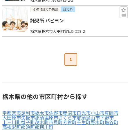
栃木県栃木市片柳町2-2-2
その他認可外施設
認可外
託児所 パピヨン
栃木県栃木市大平町富田5-229-2
1
栃木県の他の市区町村から探す
宇都宮市
足利市
栃木市
佐野市
鹿沼市
日光市
小山市
真岡市
大田原市
矢板市
那須塩原市
さくら市
那須烏山市
下野市
上三川町
益子町
茂木町
市貝町
芳賀町
壬生町
野木町
塩谷町
高根沢町
那須町
那珂川町