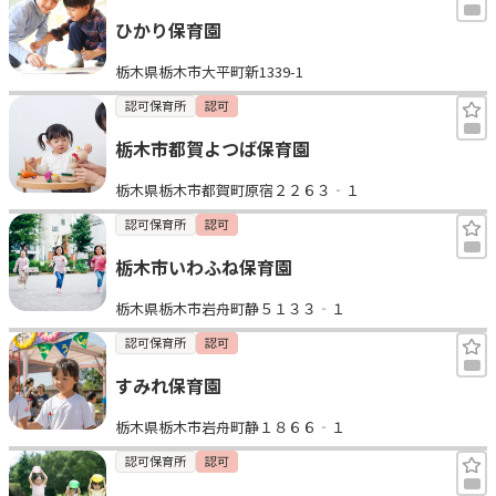
ひかり保育園
栃木県栃木市大平町新1339-1
認可保育所
認可
栃木市都賀よつば保育園
栃木県栃木市都賀町原宿２２６３‐１
認可保育所
認可
栃木市いわふね保育園
栃木県栃木市岩舟町静５１３３‐１
認可保育所
認可
すみれ保育園
栃木県栃木市岩舟町静１８６６‐１
認可保育所
認可