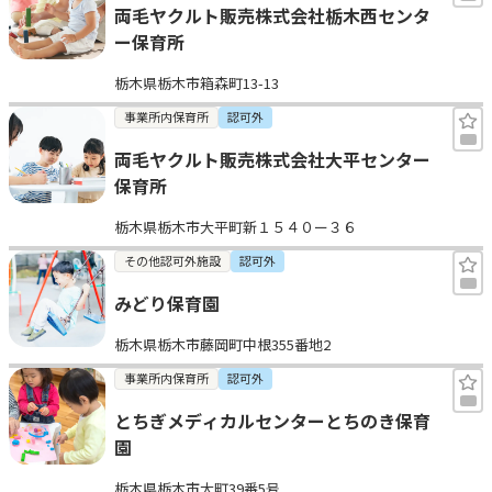
両毛ヤクルト販売株式会社栃木西センタ
ー保育所
栃木県栃木市箱森町13-13
事業所内保育所
認可外
両毛ヤクルト販売株式会社大平センター
保育所
栃木県栃木市大平町新１５４０ー３６
その他認可外施設
認可外
みどり保育園
栃木県栃木市藤岡町中根355番地2
事業所内保育所
認可外
とちぎメディカルセンターとちのき保育
園
栃木県栃木市大町39番5号