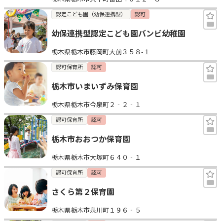
認定こども園（幼保連携型）
認可
幼保連携型認定こども園バンビ幼稚園
栃木県栃木市藤岡町大前３５８-１
認可保育所
認可
栃木市いまいずみ保育園
栃木県栃木市今泉町２‐２‐１
認可保育所
認可
栃木市おおつか保育園
栃木県栃木市大塚町６４０‐１
認可保育所
認可
さくら第２保育園
栃木県栃木市泉川町１９６‐５