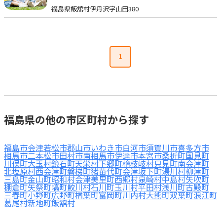
福島県飯舘村伊丹沢字山田380
見学日記
メッセージ
1
おすすめの園
エンクルの特徴と活用方法
コラム
福島県の他の市区町村から探す
お知らせ
福島市
会津若松市
郡山市
いわき市
白河市
須賀川市
喜多方市
相馬市
二本松市
田村市
南相馬市
伊達市
本宮市
桑折町
国見町
川俣町
大玉村
鏡石町
天栄村
下郷町
檜枝岐村
只見町
南会津町
北塩原村
西会津町
磐梯町
猪苗代町
会津坂下町
湯川村
柳津町
三島町
金山町
昭和村
会津美里町
西郷村
泉崎村
中島村
矢吹町
棚倉町
矢祭町
塙町
鮫川村
石川町
玉川村
平田村
浅川町
古殿町
三春町
小野町
広野町
楢葉町
富岡町
川内村
大熊町
双葉町
浪江町
葛尾村
新地町
飯舘村