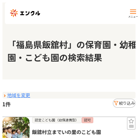
メニュー
保育園・幼稚園を探す
「福島県飯舘村」の保育園・幼稚
園・こども園の検索結果
地図から探す
地域から探す
地域を変更
マイページ
1件
絞り込み
閲覧履歴
認定こども園（幼保連携型）
認可
飯舘村立までいの里のこども園
お気に入り