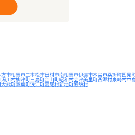
多方市
相馬市
二本松市
田村市
南相馬市
伊達市
本宮市
桑折町
国見
町
湯川村
柳津町
三島町
金山町
昭和村
会津美里町
西郷村
泉崎村
中
村
大熊町
双葉町
浪江町
葛尾村
新地町
飯舘村