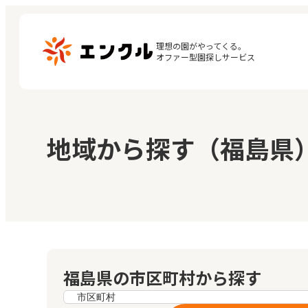
理想の園がやってくる。

オファー型園探しサービス
マ
保育園・幼稚園を探す
地域から探す（福島県
閲
地図から探す
お
地域から探す
福島県の市区町村から探す