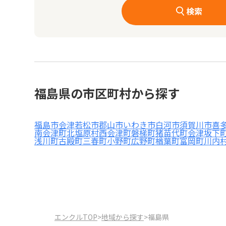
検索
福島県の市区町村から探す
福島市
会津若松市
郡山市
いわき市
白河市
須賀川市
喜
南会津町
北塩原村
西会津町
磐梯町
猪苗代町
会津坂下
浅川町
古殿町
三春町
小野町
広野町
楢葉町
富岡町
川内
エンクルTOP
>
地域から探す
>
福島県