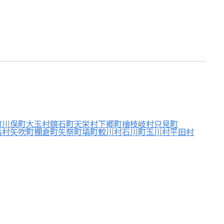
町
川俣町
大玉村
鏡石町
天栄村
下郷町
檜枝岐村
只見町
島村
矢吹町
棚倉町
矢祭町
塙町
鮫川村
石川町
玉川村
平田村