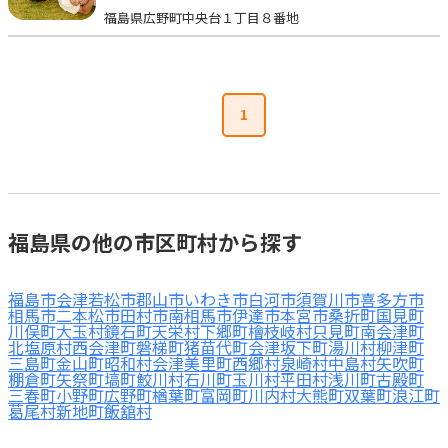
福島県広野町中央台１丁目８番地
見学日記
メッセージ
1
おすすめの園
エンクルの特徴と活用方法
コラム
福島県の他の市区町村から探す
お知らせ
福島市
会津若松市
郡山市
いわき市
白河市
須賀川市
喜多方市
相馬市
二本松市
田村市
南相馬市
伊達市
本宮市
桑折町
国見町
川俣町
大玉村
鏡石町
天栄村
下郷町
檜枝岐村
只見町
南会津町
北塩原村
西会津町
磐梯町
猪苗代町
会津坂下町
湯川村
柳津町
三島町
金山町
昭和村
会津美里町
西郷村
泉崎村
中島村
矢吹町
棚倉町
矢祭町
塙町
鮫川村
石川町
玉川村
平田村
浅川町
古殿町
三春町
小野町
広野町
楢葉町
富岡町
川内村
大熊町
双葉町
浪江町
葛尾村
新地町
飯舘村