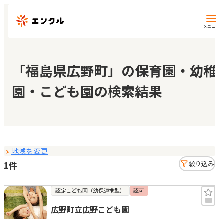
メニュー
保育園・幼稚園を探す
「福島県広野町」の保育園・幼稚
園・こども園の検索結果
地図から探す
地域から探す
地域を変更
マイページ
1件
絞り込み
閲覧履歴
認定こども園（幼保連携型）
認可
広野町立広野こども園
お気に入り