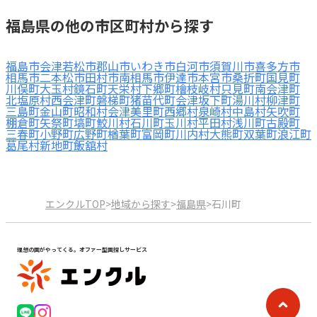
福島県の他の市区町村から探す
福島市
会津若松市
郡山市
いわき市
白河市
須賀川市
喜多方市
相馬市
二本松市
田村市
南相馬市
伊達市
本宮市
桑折町
国見町
川俣町
大玉村
鏡石町
天栄村
下郷町
檜枝岐村
只見町
南会津町
北塩原村
西会津町
磐梯町
猪苗代町
会津坂下町
湯川村
柳津町
三島町
金山町
昭和村
会津美里町
西郷村
泉崎村
中島村
矢吹町
棚倉町
矢祭町
塙町
鮫川村
石川町
玉川村
平田村
浅川町
古殿町
三春町
小野町
広野町
楢葉町
富岡町
川内村
大熊町
双葉町
浪江町
葛尾村
新地町
飯舘村
エンクルTOP
>
地域から探す
>
福島県
>
石川町
理想の園がやってくる。オファー型園探しサービス