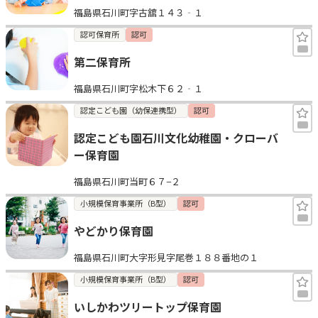
福島県石川町字古舘１４３‐１
見学日記
認可保育所
認可
第二保育所
メッセージ
福島県石川町字松木下６２‐１
おすすめの園
認定こども園（幼保連携型）
認可
認定こども園石川文化幼稚園・クローバ
エンクルの特徴と活用方法
ー保育園
コラム
お知らせ
福島県石川町当町６７−２
小規模保育事業所（B型）
認可
やどかり保育園
福島県石川町大字形見字尾巻１８８番地の１
小規模保育事業所（B型）
認可
いしかわツリートップ保育園