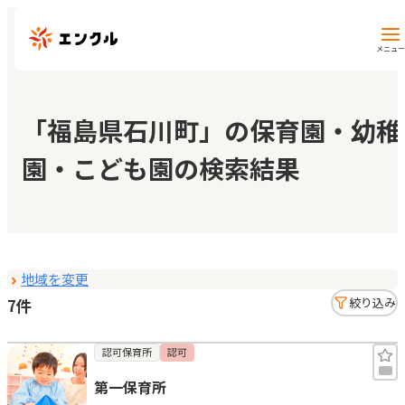
メニュー
保育園・幼稚園を探す
「福島県石川町」の保育園・幼稚
園・こども園の検索結果
地図から探す
地域から探す
地域を変更
マイページ
7件
絞り込み
閲覧履歴
認可保育所
認可
第一保育所
お気に入り