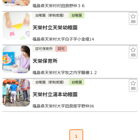
福島県天栄村村田良野仲３６
見学日記
幼稚園（新制度園）
幼稚園
天栄村立天栄幼稚園
メッセージ
福島県天栄村大字白子字小金檀14
おすすめの園
認可保育所
認可
天栄保育所
エンクルの特徴と活用方法
コラム
福島県天栄村大字牧之内字膳棚１２
お知らせ
幼稚園（新制度園）
幼稚園
天栄村立湯本幼稚園
福島県天栄村大字田良尾字野仲36
1