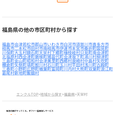
福島県の他の市区町村から探す
福島市
会津若松市
郡山市
いわき市
白河市
須賀川市
喜多方市
相馬市
二本松市
田村市
南相馬市
伊達市
本宮市
桑折町
国見町
川俣町
大玉村
鏡石町
天栄村
下郷町
檜枝岐村
只見町
南会津町
北塩原村
西会津町
磐梯町
猪苗代町
会津坂下町
湯川村
柳津町
三島町
金山町
昭和村
会津美里町
西郷村
泉崎村
中島村
矢吹町
棚倉町
矢祭町
塙町
鮫川村
石川町
玉川村
平田村
浅川町
古殿町
三春町
小野町
広野町
楢葉町
富岡町
川内村
大熊町
双葉町
浪江町
葛尾村
新地町
飯舘村
エンクルTOP
>
地域から探す
>
福島県
>
天栄村
理想の園がやってくる。オファー型園探しサービス