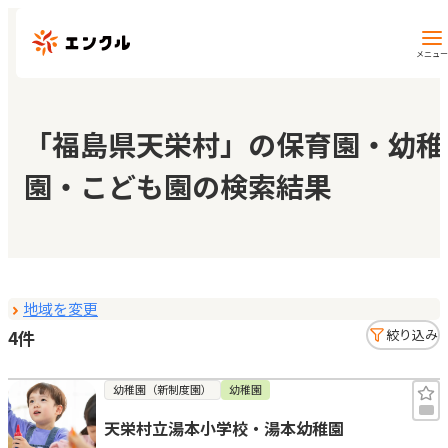
メニュー
保育園・幼稚園を探す
「福島県天栄村」の保育園・幼稚
園・こども園の検索結果
地図から探す
地域から探す
地域を変更
マイページ
4件
絞り込み
閲覧履歴
幼稚園（新制度園）
幼稚園
天栄村立湯本小学校・湯本幼稚園
お気に入り