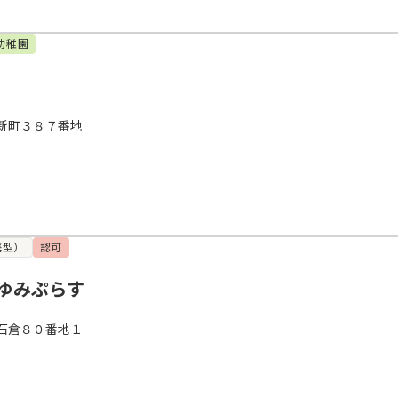
幼稚園
新町３８７番地
携型）
認可
ゆみぷらす
石倉８０番地１