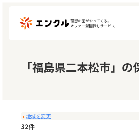
理想の園がやってくる。

オファー型園探しサービス
マ
保育園・幼稚園を探す
「福島県二本松市」の
閲
地図から探す
お
地域から探す
地域を変更
32件