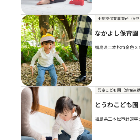
小規模保育事業所（A型
なかよし保育園
福島県二本松市金色３
認定こども園（幼保連
とうわこども園
福島県二本松市針道字