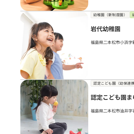
幼稚園（新制度園）
岩代幼稚園
福島県二本松市小浜字
認定こども園（幼保連
認定こども園ま
福島県二本松市油井字