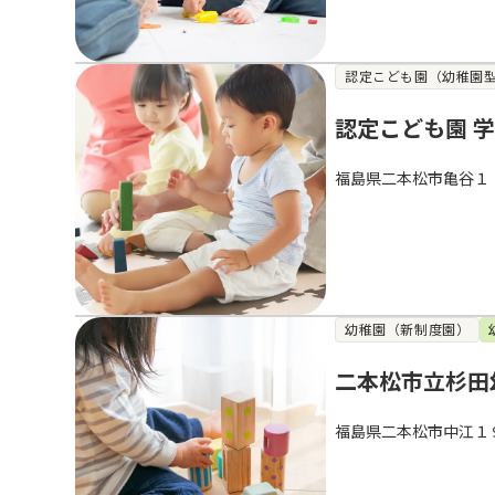
認定こども園（幼稚園
認定こども園 
福島県二本松市亀谷１
幼稚園（新制度園）
二本松市立杉田
福島県二本松市中江１