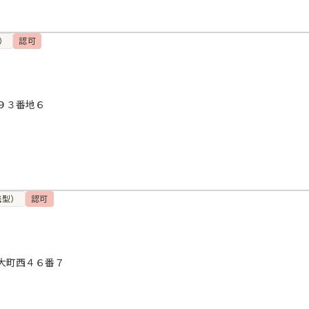
）
認可
９３番地６
携型）
認可
大町西４６番７