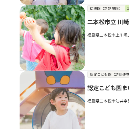
幼稚園（新制度園）
二本松市立 川
福島県二本松市上川崎
認定こども園（幼保連
認定こども園ま
福島県二本松市油井字鶴