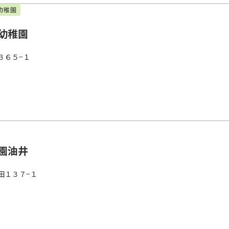
幼稚園
幼稚園
３６５−１
園油井
田１３７−１