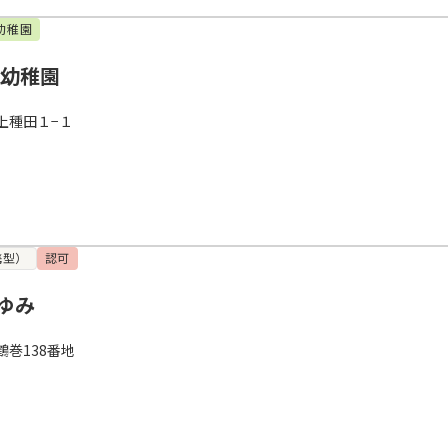
幼稚園
崎幼稚園
上種田１−１
携型）
認可
ゆみ
巻138番地