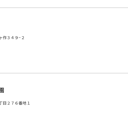
ヶ作３４９−２
園
丁目２７６番地１