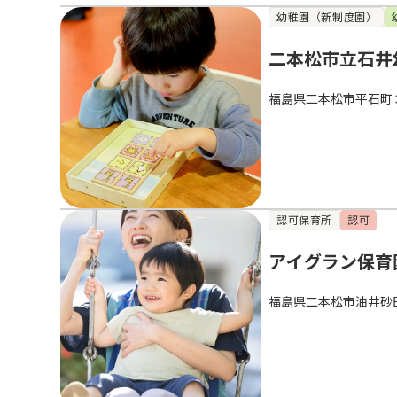
幼稚園（新制度園）
二本松市立石井
福島県二本松市平石町
認可保育所
認可
アイグラン保育
福島県二本松市油井砂