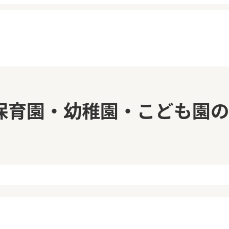
イページ
見学日記
保育園・幼稚園・こども園の
覧履歴
メッセージ
気に入り
おすすめの園