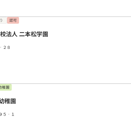
型）
認可
学校法人 二本松学園
‐２８
幼稚園
幼稚園
９５‐１