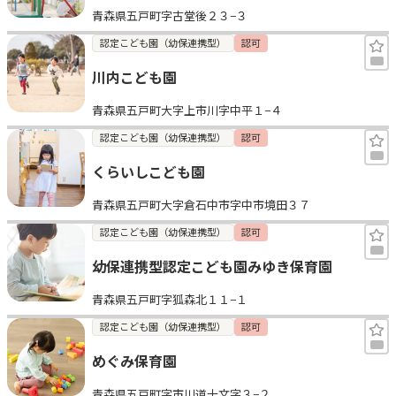
青森県五戸町字古堂後２３−３
見学日記
認定こども園（幼保連携型）
認可
川内こども園
メッセージ
青森県五戸町大字上市川字中平１−４
おすすめの園
認定こども園（幼保連携型）
認可
くらいしこども園
エンクルの特徴と活用方法
コラム
青森県五戸町大字倉石中市字中市境田３７
お知らせ
認定こども園（幼保連携型）
認可
幼保連携型認定こども園みゆき保育園
青森県五戸町字狐森北１１−１
認定こども園（幼保連携型）
認可
めぐみ保育園
青森県五戸町字市川道十文字３−２