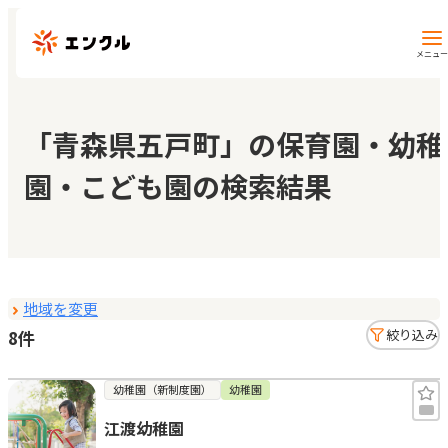
メニュー
保育園・幼稚園を探す
「青森県五戸町」の保育園・幼稚
園・こども園の検索結果
地図から探す
地域から探す
地域を変更
マイページ
8件
絞り込み
閲覧履歴
幼稚園（新制度園）
幼稚園
江渡幼稚園
お気に入り