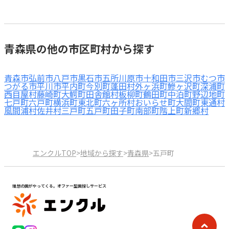
青森県の他の市区町村から探す
青森市
弘前市
八戸市
黒石市
五所川原市
十和田市
三沢市
むつ市
つがる市
平川市
平内町
今別町
蓬田村
外ヶ浜町
鰺ヶ沢町
深浦町
西目屋村
藤崎町
大鰐町
田舎館村
板柳町
鶴田町
中泊町
野辺地町
七戸町
六戸町
横浜町
東北町
六ヶ所村
おいらせ町
大間町
東通村
風間浦村
佐井村
三戸町
五戸町
田子町
南部町
階上町
新郷村
エンクルTOP
>
地域から探す
>
青森県
>
五戸町
理想の園がやってくる。オファー型園探しサービス