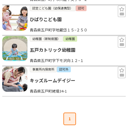
認定こども園（幼保連携型）
認可
ひばりこども園
青森県五戸町字地蔵岱１５−２５０
幼稚園（新制度園）
幼稚園
五戸カトリック幼稚園
青森県五戸町字下モ沢向１２−１
事業所内保育所
認可外
キッズルームデイジー
青森県五戸町姥堤34-1
1