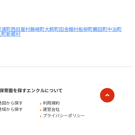
深浦町
西目屋村
藤崎町
大鰐町
田舎館村
板柳町
鶴田町
中泊町
上町
新郷村
保育園を探す
エンクルについて
地図から探す
利用規約
地域から探す
運営会社
プライバシーポリシー