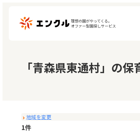
理想の園がやってくる。

オファー型園探しサービス
マ
保育園・幼稚園を探す
「青森県東通村」の保
閲
地図から探す
お
地域から探す
地域を変更
1件