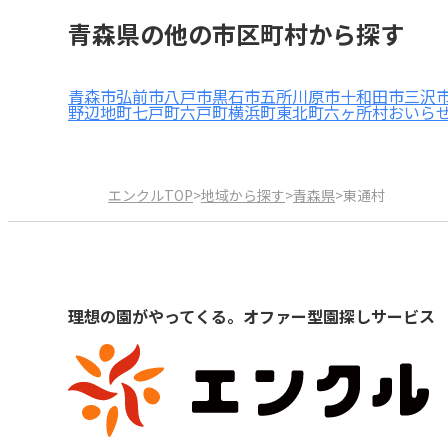
青森県の他の市区町村から探す
青森市
弘前市
八戸市
黒石市
五所川原市
十和田市
三沢
野辺地町
七戸町
六戸町
横浜町
東北町
六ヶ所村
おいら
エンクルTOP
>
地域から探す
>
青森県
>
東通村
理想の園がやってくる。オファー型園探しサービス