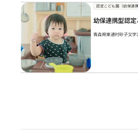
認定こども園（幼保連
幼保連携型認定
青森県東通村砂子又字