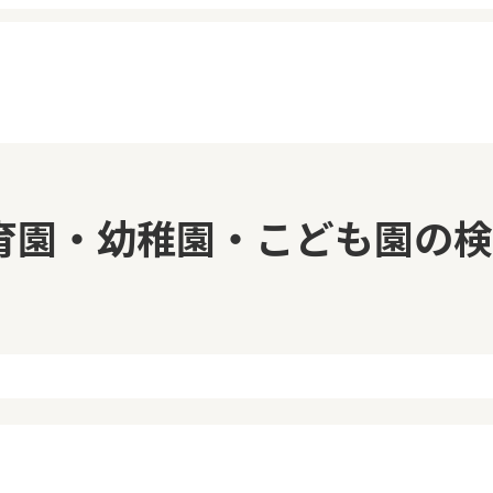
イページ
見学日記
育園・幼稚園・こども園の検
覧履歴
メッセージ
気に入り
おすすめの園