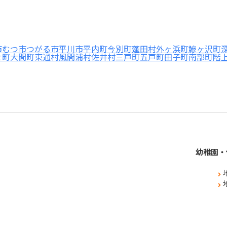
市
むつ市
つがる市
平川市
平内町
今別町
蓬田村
外ヶ浜町
鰺ヶ沢町
せ町
大間町
東通村
風間浦村
佐井村
三戸町
五戸町
田子町
南部町
階
幼稚園・