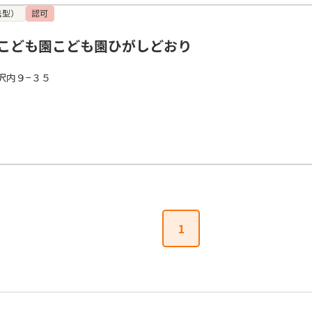
携型）
認可
こども園こども園ひがしどおり
沢内９−３５
1