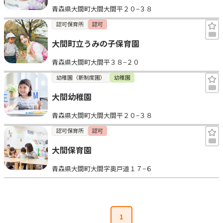
青森県大間町大間大間平２０−３８
見学日記
認可保育所
認可
大間町立うみの子保育園
メッセージ
青森県大間町大間平３８−２０
おすすめの園
幼稚園（新制度園）
幼稚園
大間幼稚園
エンクルの特徴と活用方法
コラム
青森県大間町大間大間平２０−３８
お知らせ
認可保育所
認可
大間保育園
青森県大間町大間字奥戸道１７−６
1