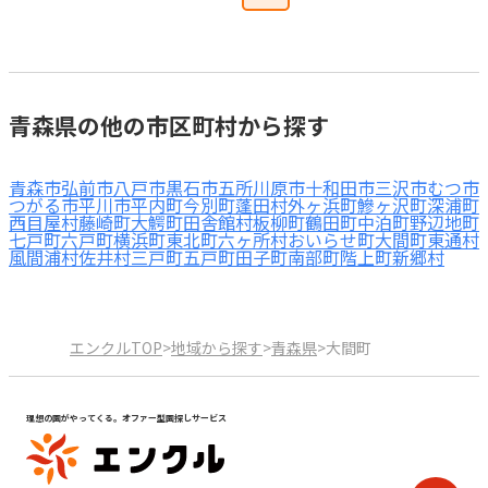
青森県の他の市区町村から探す
青森市
弘前市
八戸市
黒石市
五所川原市
十和田市
三沢市
むつ市
つがる市
平川市
平内町
今別町
蓬田村
外ヶ浜町
鰺ヶ沢町
深浦町
西目屋村
藤崎町
大鰐町
田舎館村
板柳町
鶴田町
中泊町
野辺地町
七戸町
六戸町
横浜町
東北町
六ヶ所村
おいらせ町
大間町
東通村
風間浦村
佐井村
三戸町
五戸町
田子町
南部町
階上町
新郷村
エンクルTOP
>
地域から探す
>
青森県
>
大間町
理想の園がやってくる。オファー型園探しサービス