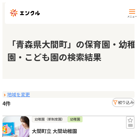
メニュー
保育園・幼稚園を探す
「青森県大間町」の保育園・幼稚
園・こども園の検索結果
地図から探す
地域から探す
地域を変更
マイページ
4件
絞り込み
閲覧履歴
幼稚園（新制度園）
幼稚園
大間町立 大間幼稚園
お気に入り