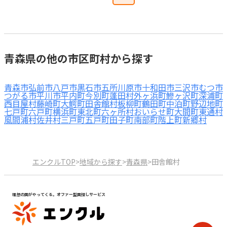
青森県の他の市区町村から探す
青森市
弘前市
八戸市
黒石市
五所川原市
十和田市
三沢市
むつ市
つがる市
平川市
平内町
今別町
蓬田村
外ヶ浜町
鰺ヶ沢町
深浦町
西目屋村
藤崎町
大鰐町
田舎館村
板柳町
鶴田町
中泊町
野辺地町
七戸町
六戸町
横浜町
東北町
六ヶ所村
おいらせ町
大間町
東通村
風間浦村
佐井村
三戸町
五戸町
田子町
南部町
階上町
新郷村
エンクルTOP
>
地域から探す
>
青森県
>
田舎館村
理想の園がやってくる。オファー型園探しサービス