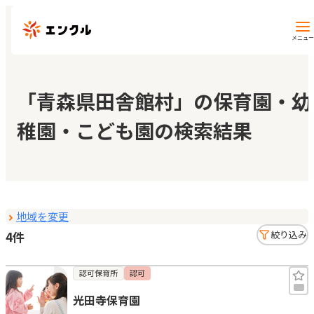
メニュー
保育園・幼稚園を探す
「青森県田舎館村」の保育園・幼
稚園・こども園の検索結果
地図から探す
地域から探す
地域を変更
マイページ
4件
絞り込み
閲覧履歴
認可保育所
認可
光田寺保育園
お気に入り