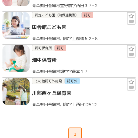
青森県田舎館村堂野前字西田３７−２
見学日記
認定こども園（幼保連携型）
認可
田舎館こども園
メッセージ
青森県田舎館村川部字上船橋５２−８
おすすめの園
認可保育所
認可
畑中保育所
エンクルの特徴と活用方法
コラム
青森県田舎館村畑中字藤本１７
お知らせ
その他認可外施設
認可外
川部西ヶ丘保育園
青森県田舎館村川部字上西田129-12
1