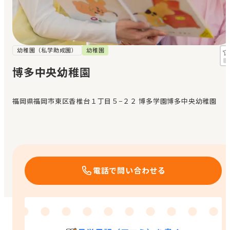
見学日記
メッセージ
幼稚園（私学助成園）
幼稚園
博多中央幼稚園
おすすめの園
福岡県福岡市東区香椎台１丁目５−２２ 博多学園博多中央幼稚園
エンクルの特徴と活用方法
コラム
お知らせ
電話で問い合わせる