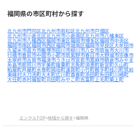
見学日記
福岡県の市区町村から探す
メッセージ
北九州市門司区
北九州市若松区
北九州市戸畑区
北九州市小倉北区
北九州市小倉南区
北九州市八幡東区
北九州市八幡西区
福岡市東区
福岡市博多区
福岡市中央区
福岡市南区
福岡市西区
福岡市城南区
福岡市早良区
大牟田市
おすすめの園
久留米市
直方市
飯塚市
田川市
柳川市
八女市
筑後市
大川市
行橋市
豊前市
中間市
小郡市
筑紫野市
春日市
大野城市
宗像市
太宰府市
古賀市
福津市
うきは市
宮若市
嘉麻市
朝倉市
みやま
エンクルの特徴と活用方法
糸島市
那珂川市
宇美町
篠栗町
志免町
須恵町
新宮町
久山町
コラム
粕屋町
芦屋町
水巻町
岡垣町
遠賀町
小竹町
鞍手町
桂川町
筑前
お知らせ
東峰村
大刀洗町
大木町
広川町
香春町
添田町
糸田町
川崎町
大任町
赤村
福智町
苅田町
みやこ町
吉富町
上毛町
築上町
エンクルTOP
>
地域から探す
>
福岡県