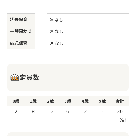
延長保育
なし
一時預かり
なし
病児保育
なし
定員数
0歳
1歳
2歳
3歳
4歳
5歳
合計
2
8
12
6
2
-
30
（名）