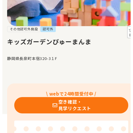
見学日記
メッセージ
その他認可外施設
認可外
キッズガーデンぴゅーまんま
おすすめの園
静岡県長泉町本宿320-3１F
エンクルの特徴と活用方法
コラム
お知らせ
\ webで24時間受付中 /
空き確認・
見学リクエスト