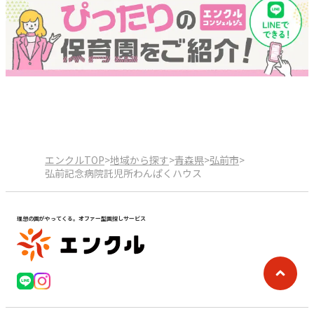
エンクルTOP
>
地域から探す
>
青森県
>
弘前市
>
弘前記念病院託児所わんぱくハウス
理想の園がやってくる。オファー型園探しサービス