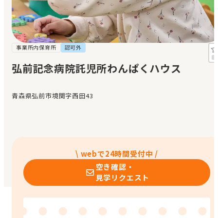
見学日記
メッセージ
事業所内保育所
認可外
弘前記念病院託児所わんぱくハウス
おすすめの園
青森県弘前市境関字西田43
エンクルの特徴と活用方法
コラム
お知らせ
\ webで24時間受付中 /
空き確認・
見学リクエスト