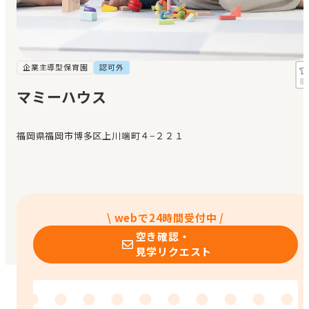
見学日記
メッセージ
企業主導型保育園
認可外
マミーハウス
おすすめの園
福岡県福岡市博多区上川端町４−２２１
エンクルの特徴と活用方法
コラム
お知らせ
\ webで24時間受付中 /
空き確認・
見学リクエスト