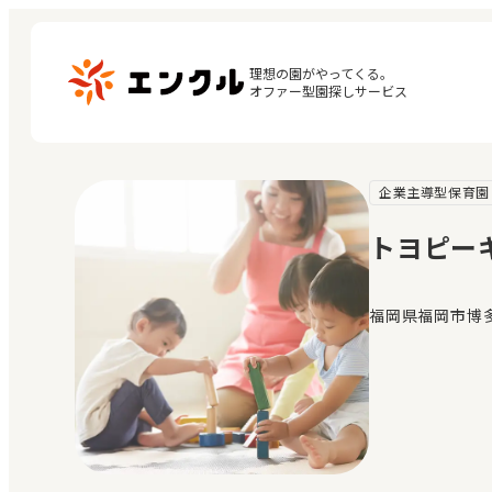
理想の園がやってくる。

オファー型園探しサービス
企業主導型保育園
マ
保育園・幼稚園を探す
閲
トヨピー
地図から探す
お
地域から探す
福岡県福岡市博