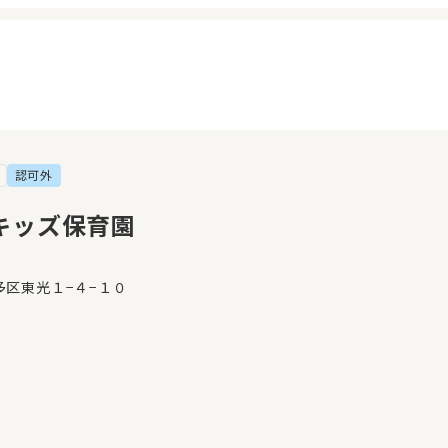
認可外
イページ
見学日記
覧履歴
メッセージ
キッズ保育園
気に入り
おすすめの園
多区東光１−４−１０