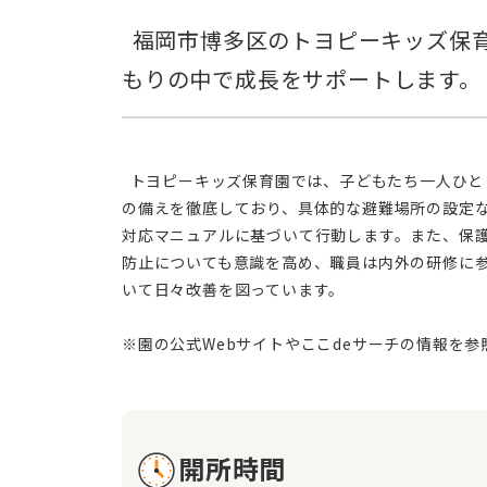
  福岡市博多区のトヨピーキッズ保育園は、地域連携で安心・安全な保育を提供。一時・延長保育も実施し、家庭的な温
  トヨピーキッズ保育園では、子どもたち一人ひとりの成長を大切にし、家庭のような温かさと安心感を提供することを目指しています。毎月の避難訓練を通じて災害へ
の備えを徹底しており、具体的な避難場所の設定
対応マニュアルに基づいて行動します。また、保
防止についても意識を高め、職員は内外の研修に
いて日々改善を図っています。
開所時間