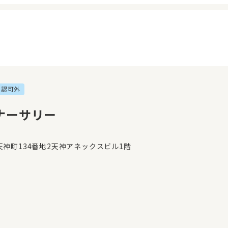
認可外
イページ
見学日記
覧履歴
メッセージ
ナーサリー
気に入り
おすすめの園
神町134番地2天神アネックスビル1階