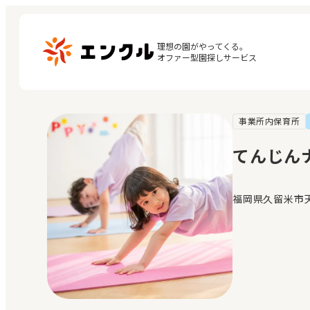
理想の園がやってくる。

オファー型園探しサービス
事業所内保育所
マ
保育園・幼稚園を探す
閲
てんじん
地図から探す
お
地域から探す
福岡県久留米市天