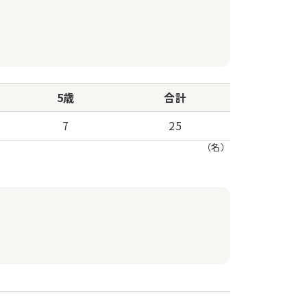
5歳
合計
7
25
（名）