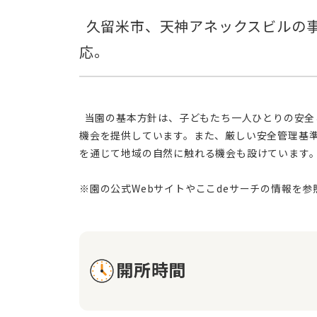
  久留米市、天神アネックスビルの事業所内保育施設。最新設備と広い空間で安心保育。延長保育や幼稚園休園日も対
  当園の基本方針は、子どもたち一人ひとりの安全と成長を最優先に考えた保育を実践することです。保育士が温かみのある支援を行い、子どもたちが自ら学び成長する
機会を提供しています。また、厳しい安全管理基
を通じて地域の自然に触れる機会も設けています
開所時間