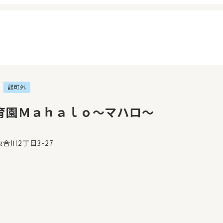
認可外
イページ
見学日記
覧履歴
メッセージ
育園Ｍａｈａｌｏ〜マハロ〜
気に入り
おすすめの園
合川2丁目3-27