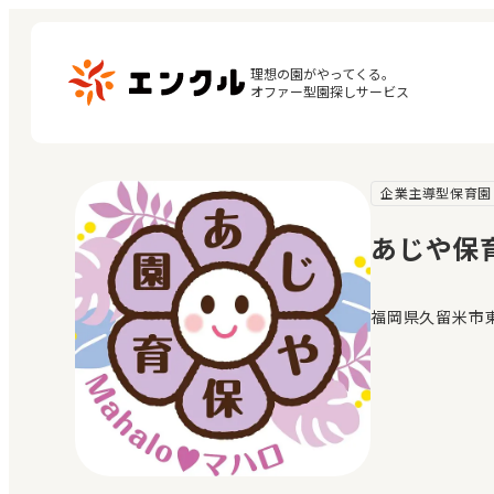
理想の園がやってくる。

オファー型園探しサービス
企業主導型保育園
マ
保育園・幼稚園を探す
閲
あじや保
地図から探す
お
地域から探す
福岡県久留米市東