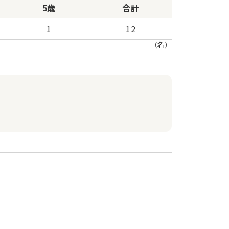
5歳
合計
1
12
（名）