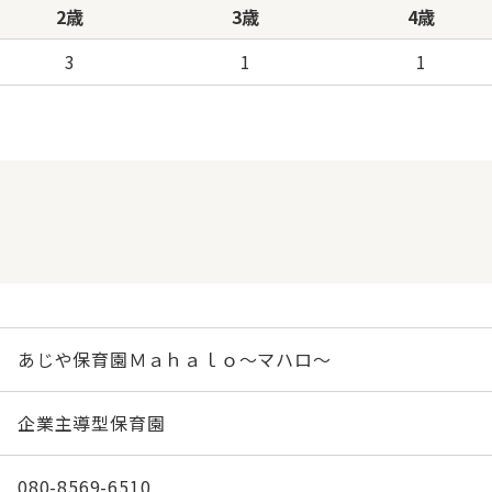
2歳
3歳
4歳
3
1
1
あじや保育園Ｍａｈａｌｏ〜マハロ〜
企業主導型保育園
080-8569-6510