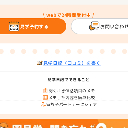
\ webで24時間受付中 /
見学予約する
お問い合わ
見学日記（口コミ）を書く
見学日記でできること
聞くべき保活項目のメモ
メモした内容を簡単比較
家族やパートナーにシェア