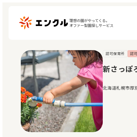
理想の園がやってくる。

オファー型園探しサービス
認可保育所
認
マ
保育園・幼稚園を探す
閲
新さっぽ
地図から探す
お
地域から探す
北海道札幌市厚