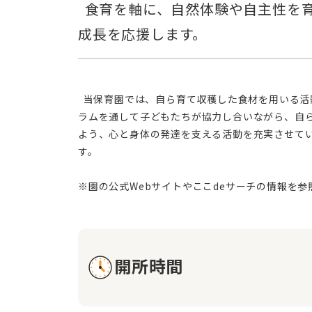
  食育を軸に、自然体験や自主性を育む保育園です。畑での栽培や料理体験を通して、食への関心を深め、子どもたちの
  当保育園では、自ら育て収穫した食材を用いる活動を通して、子どもたちに食に関する認識を深め、食べ物を大切にする心を養うことに注力しています。様々なプログ
ラムを通して子どもたちが協力し合いながら、自
よう、心と身体の発達を支える活動を充実させて
す。
開所時間