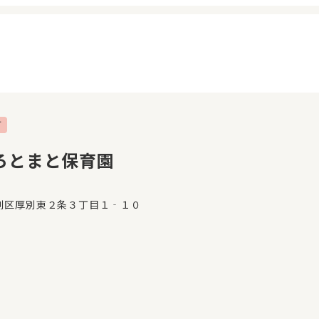
可
イページ
見学日記
覧履歴
メッセージ
ろとまと保育園
気に入り
おすすめの園
別区厚別東２条３丁目１‐１０