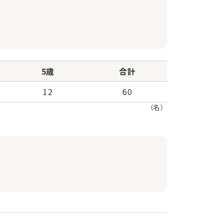
5歳
合計
12
60
（名）