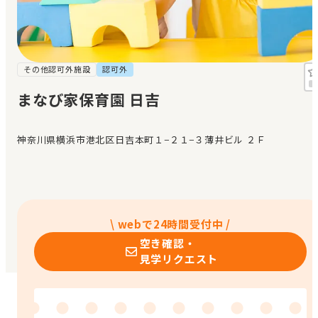
見学日記
メッセージ
その他認可外施設
認可外
まなび家保育園 日吉
おすすめの園
神奈川県横浜市港北区日吉本町１−２１−３薄井ビル ２Ｆ
エンクルの特徴と活用方法
コラム
お知らせ
\ webで24時間受付中 /
空き確認・
見学リクエスト