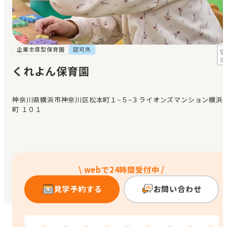
見学日記
メッセージ
企業主導型保育園
認可外
くれよん保育園
おすすめの園
神奈川県横浜市神奈川区松本町１−５−３ライオンズマンション横浜
エンクルの特徴と活用方法
町 １０１
コラム
お知らせ
\ webで24時間受付中 /
見学予約する
お問い合わせ