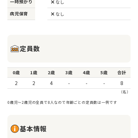
一時預かり
なし
病児保育
なし
定員数
0歳
1歳
2歳
3歳
4歳
5歳
合計
2
2
4
-
-
-
8
（名）
0歳児～2歳児の全員で8人なので年齢ごとの定員数は一例です
基本情報