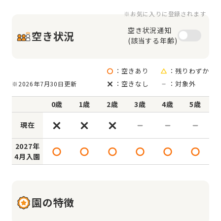
※お気に入りに登録されます
空き状況通知

空き状況
(該当する年齢)
：空きあり
：残りわずか
：空きなし
：対象外
※2026年7月30日更新
0歳
1歳
2歳
3歳
4歳
5歳
現在
2027年
4月入園
園の特徴