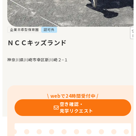
見学日記
メッセージ
企業主導型保育園
認可外
ＮＣＣキッズランド
おすすめの園
神奈川県川崎市幸区新川崎２−１
エンクルの特徴と活用方法
コラム
お知らせ
\ webで24時間受付中 /
空き確認・
見学リクエスト