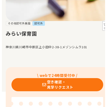
見学日記
メッセージ
その他認可外施設
認可外
みらい保育園
おすすめの園
神奈川県川崎市中原区上小田中2-38-1メゾンシムラ101
エンクルの特徴と活用方法
コラム
お知らせ
\ webで24時間受付中 /
空き確認・
見学リクエスト