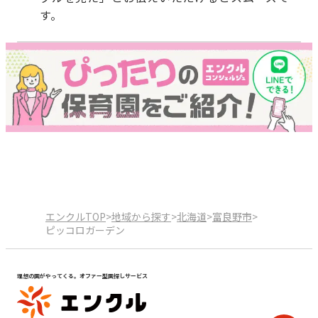
す。
エンクルTOP
>
地域から探す
>
北海道
>
富良野市
>
ピッコロガーデン
理想の園がやってくる。オファー型園探しサービス