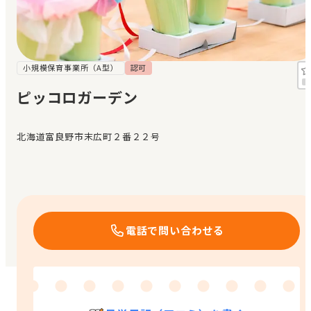
見学日記
メッセージ
小規模保育事業所（A型）
認可
ピッコロガーデン
おすすめの園
北海道富良野市末広町２番２２号
エンクルの特徴と活用方法
コラム
お知らせ
電話で問い合わせる