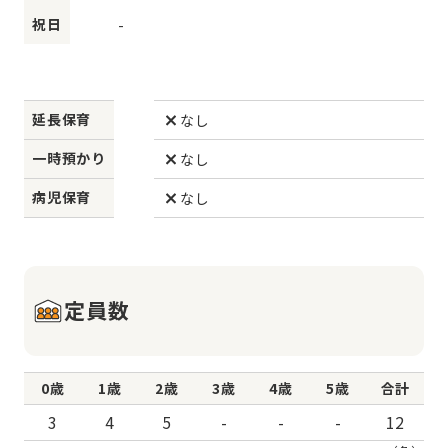
祝日
-
延長保育
なし
一時預かり
なし
病児保育
なし
定員数
0歳
1歳
2歳
3歳
4歳
5歳
合計
3
4
5
-
-
-
12