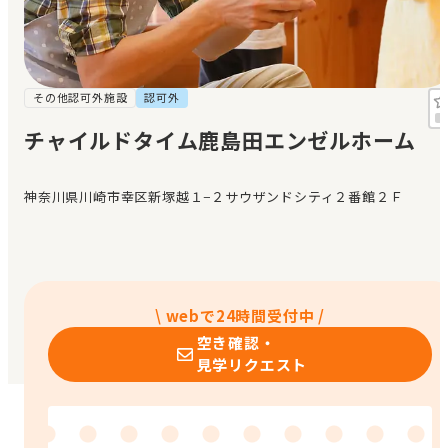
見学日記
メッセージ
その他認可外施設
認可外
チャイルドタイム鹿島田エンゼルホーム
おすすめの園
神奈川県川崎市幸区新塚越１−２サウザンドシティ２番館２Ｆ
エンクルの特徴と活用方法
コラム
お知らせ
\ webで24時間受付中 /
空き確認・
見学リクエスト