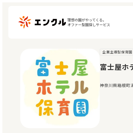
理想の園がやってくる。

オファー型園探しサービス
企業主導型保育園
マ
保育園・幼稚園を探す
閲
富士屋ホ
地図から探す
お
地域から探す
神奈川県箱根町