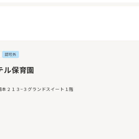
認可外
イページ
見学日記
覧履歴
メッセージ
テル保育園
気に入り
おすすめの園
湯本２１３−３グランドスイート１階