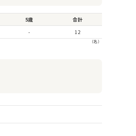
5歳
合計
-
12
（名）