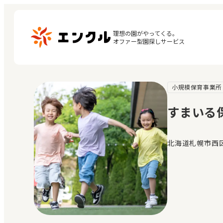
理想の園がやってくる。

オファー型園探しサービス
小規模保育事業所
マ
保育園・幼稚園を探す
閲
すまいる
地図から探す
お
地域から探す
北海道札幌市西