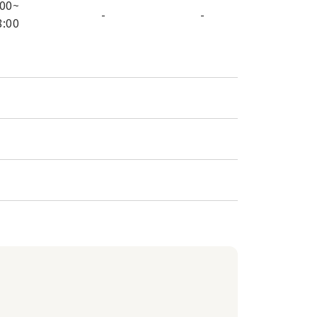
:00
~
-
-
8:00