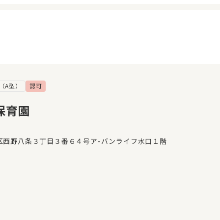
（A型）
認可
イページ
見学日記
覧履歴
メッセージ
保育園
気に入り
おすすめの園
区西野八条３丁目３番６４号ア-バンライフ水口１階