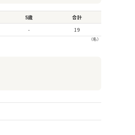
5歳
合計
-
19
（名）