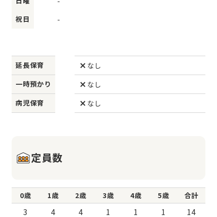
日曜
-
祝日
-
延長保育
なし
一時預かり
なし
病児保育
なし
定員数
0歳
1歳
2歳
3歳
4歳
5歳
合計
3
4
4
1
1
1
14