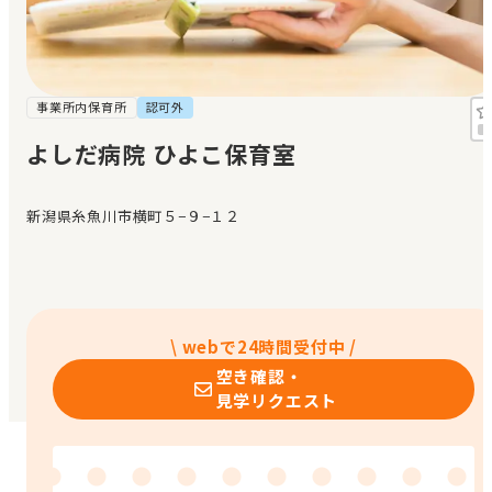
見学日記
メッセージ
事業所内保育所
認可外
よしだ病院 ひよこ保育室
おすすめの園
新潟県糸魚川市横町５−９−１２
エンクルの特徴と活用方法
コラム
お知らせ
\ webで24時間受付中 /
空き確認・
見学リクエスト