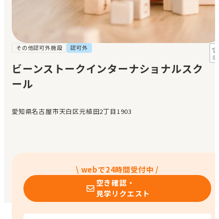
見学日記
メッセージ
その他認可外施設
認可外
ビーンストークインターナショナルスク
おすすめの園
ール
エンクルの特徴と活用方法
コラム
愛知県名古屋市天白区元植田2丁目1903
お知らせ
\ webで24時間受付中 /
空き確認・
見学リクエスト