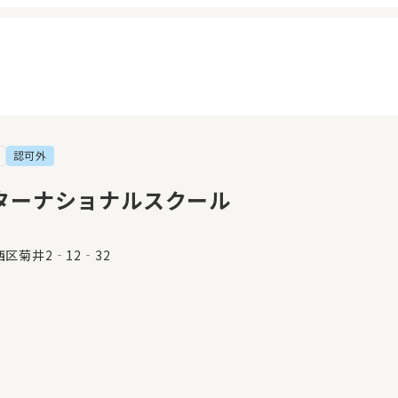
認可外
イページ
見学日記
覧履歴
メッセージ
ターナショナルスクール
気に入り
おすすめの園
区菊井2‐12‐32