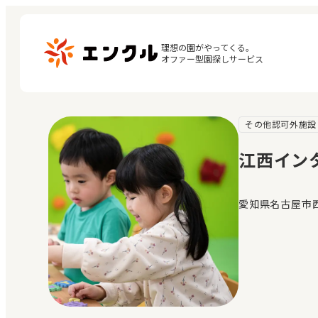
理想の園がやってくる。

オファー型園探しサービス
その他認可外施設
マ
保育園・幼稚園を探す
閲
江西イン
地図から探す
お
地域から探す
愛知県名古屋市西