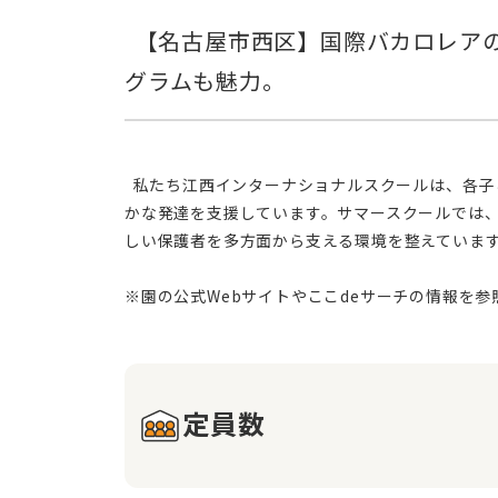
  【名古屋市西区】国際バカロレアの教育とバイリンガル環境で、お子様の国際性と創造力を育む学びの場。多彩なプロ
  私たち江西インターナショナルスクールは、各子どもの成長を支えることに重きを置いています。国際バカロレアの基準に沿ったカリキュラムを通じて、心身共に健や
かな発達を支援しています。サマースクールでは
しい保護者を多方面から支える環境を整えていま
定員数