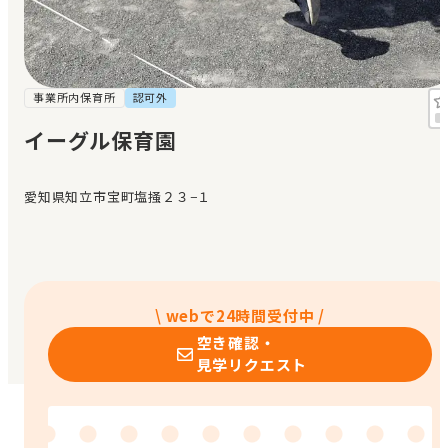
見学日記
メッセージ
事業所内保育所
認可外
イーグル保育園
おすすめの園
愛知県知立市宝町塩掻２３−１
エンクルの特徴と活用方法
コラム
お知らせ
\ webで24時間受付中 /
空き確認・
見学リクエスト