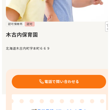
見学日記
メッセージ
認可保育所
認可
木古内保育園
おすすめの園
北海道木古内町字本町６６９
エンクルの特徴と活用方法
コラム
お知らせ
電話で問い合わせる