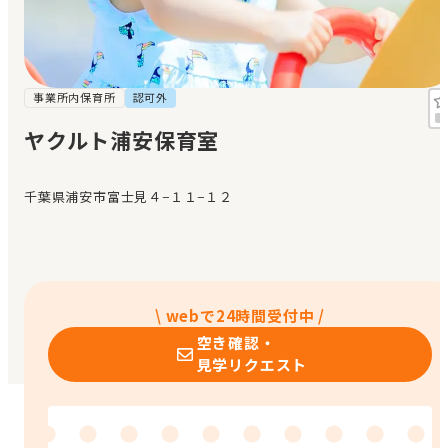
見学日記
メッセージ
事業所内保育所
認可外
ヤクルト浦安保育室
おすすめの園
千葉県浦安市富士見４−１１−１２
エンクルの特徴と活用方法
コラム
お知らせ
\ webで24時間受付中 /
空き確認・
見学リクエスト