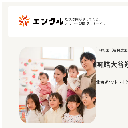
理想の園がやってくる。

オファー型園探しサービス
幼稚園（新制度園
マ
保育園・幼稚園を探す
閲
函館大谷
地図から探す
お
地域から探す
北海道北斗市市