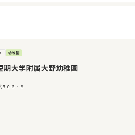
）
幼稚園
イページ
見学日記
覧履歴
メッセージ
短期大学附属大野幼稚園
気に入り
おすすめの園
渡５０６‐８