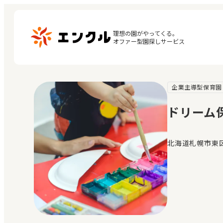
理想の園がやってくる。

オファー型園探しサービス
企業主導型保育園
マ
保育園・幼稚園を探す
閲
ドリーム
地図から探す
お
地域から探す
北海道札幌市東