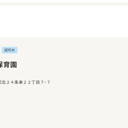
認可外
イページ
見学日記
覧履歴
メッセージ
保育園
気に入り
おすすめの園
区北２４条東２２丁目７−７