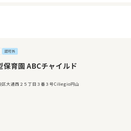
認可外
イページ
見学日記
覧履歴
メッセージ
保育園 ABCチャイルド
気に入り
おすすめの園
区大通西２５丁目３番３号Ciliegio円山