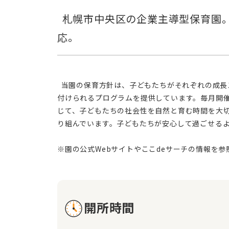
  札幌市中央区の企業主導型保育園。小規模ならではの温かい丁寧なケアと、綺麗で安全な保育室が魅力。延長保育も対
  当園の保育方針は、子どもたちがそれぞれの成長ステージで健やかに心身を育むサポートを行うことです。感受性を養うための情緒教育を重視し、他者との調和を身に
付けられるプログラムを提供しています。毎月開
じて、子どもたちの社会性を自然と育む時間を大
り組んでいます。子どもたちが安心して過ごせる
開所時間