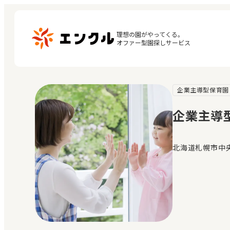
理想の園がやってくる。

オファー型園探しサービス
企業主導型保育園
マ
保育園・幼稚園を探す
閲
企業主導型
地図から探す
お
地域から探す
北海道札幌市中央