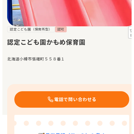
見学日記
メッセージ
認定こども園（保育所型）
認可
認定こども園かもめ保育園
おすすめの園
北海道小樽市張碓町５５８番１
エンクルの特徴と活用方法
コラム
お知らせ
電話で問い合わせる