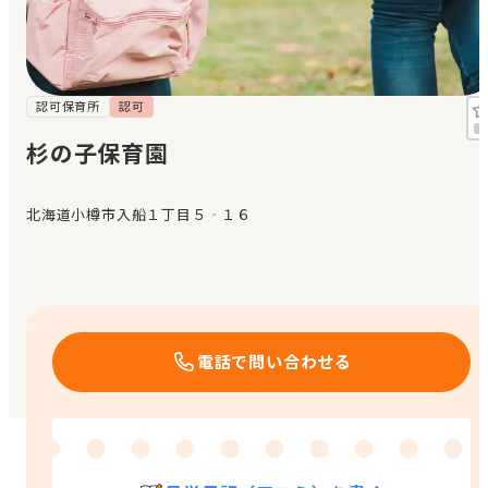
見学日記
メッセージ
認可保育所
認可
杉の子保育園
おすすめの園
北海道小樽市入船１丁目５‐１６
エンクルの特徴と活用方法
コラム
お知らせ
電話で問い合わせる