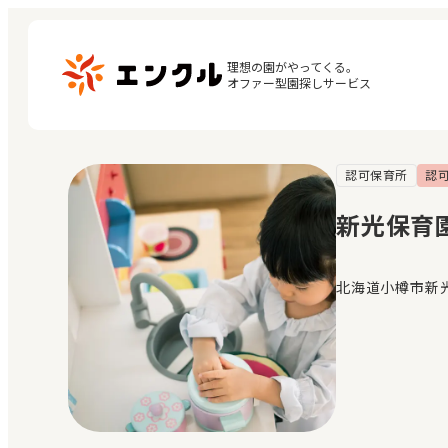
理想の園がやってくる。

オファー型園探しサービス
認可保育所
認
マ
保育園・幼稚園を探す
閲
新光保育
地図から探す
お
地域から探す
北海道小樽市新