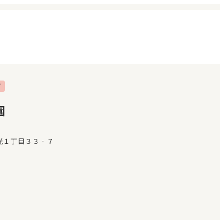
可
イページ
見学日記
覧履歴
メッセージ
園
気に入り
おすすめの園
光１丁目３３‐７